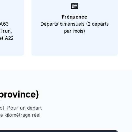
📅
Fréquence
 A63
Départs bimensuels (2 départs
 Irun,
par mois)
et A22
province)
ro). Pour un départ
le kilométrage réel.