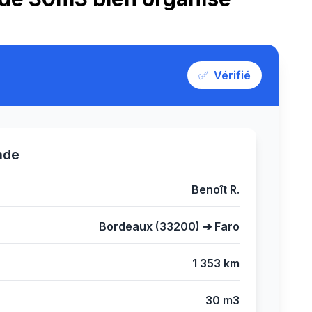
✅
Vérifié
nde
Benoît R.
Bordeaux (33200) ➔ Faro
1 353 km
30 m3